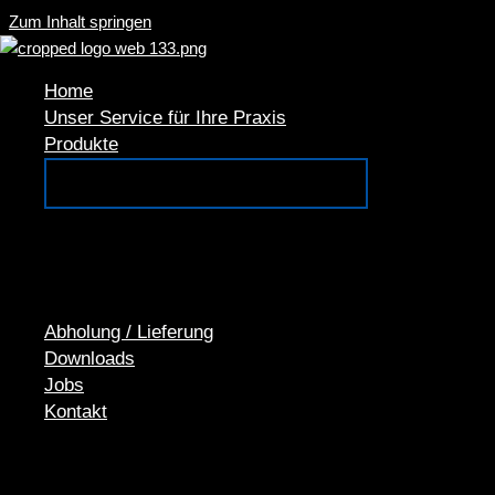
Zum Inhalt springen
Abholung / Lieferung
Home
Abholung/Lieferung
Unser Service für Ihre Praxis
Produkte
So funktioniert's „digital“
Intraoralscan und digitale Übermittlung
Sie erfassen die Zahnsituation mit Ihrem Intraoralscanner digit
Sie übermitteln die Daten digital an uns
Herstellung in unserem Labor zur Anprobe
Abholung / Lieferung
Wir stellen den Zahnersatz her und senden ihn zur Anprobe per UP
Downloads
Jobs
Herstellung in unserem Labor zur Eingliederung
Kontakt
Wir stellen den Zahnersatz her und senden ihn zur Eingliederung p
Rücksendung Zahnarztpraxis zu Dental-Studio Feindler zur Fer